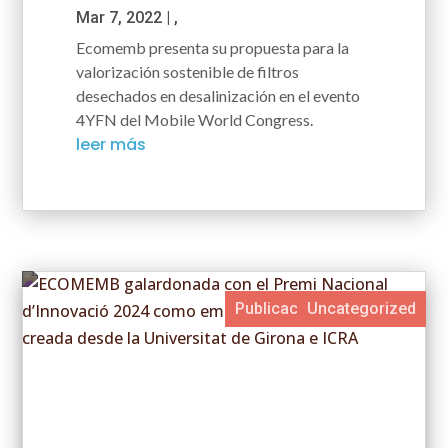
Mar 7, 2022
|
,
Ecomemb presenta su propuesta para la
valorización sostenible de filtros
desechados en desalinización en el evento
4YFN del Mobile World Congress.
leer más
Publicaciones en prensa
Publicaciones en prensa
actualidad destacada
Uncategorized