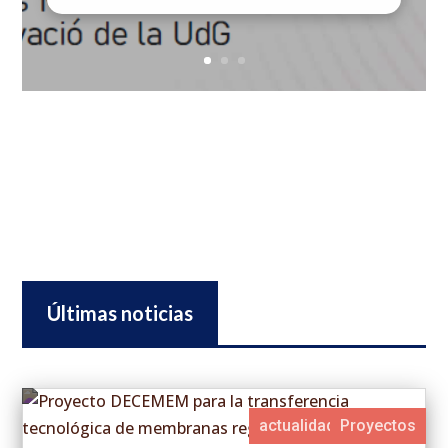
Últimas noticias
actualidad destacada
Proyectos
Proyectos