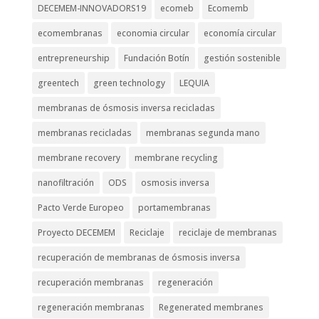
DECEMEM-INNOVADORS19
ecomeb
Ecomemb
ecomembranas
economia circular
economía circular
entrepreneurship
Fundación Botín
gestión sostenible
greentech
green technology
LEQUIA
membranas de ósmosis inversa recicladas
membranas recicladas
membranas segunda mano
membrane recovery
membrane recycling
nanofiltración
ODS
osmosis inversa
Pacto Verde Europeo
portamembranas
Proyecto DECEMEM
Reciclaje
reciclaje de membranas
recuperación de membranas de ósmosis inversa
recuperación membranas
regeneración
regeneración membranas
Regenerated membranes