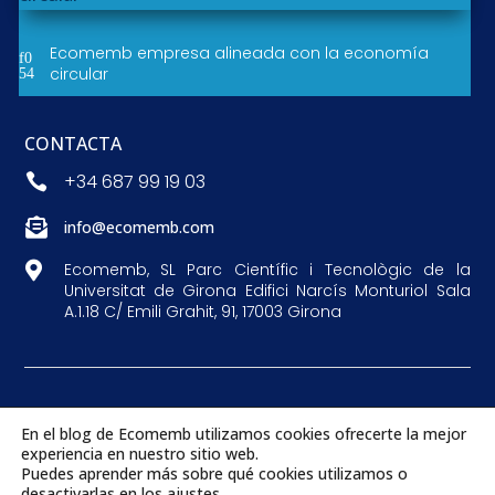
Ecomemb empresa alineada con la economía
circular
CONTACTA
+34 687 99 19 03


info@ecomemb.com

Ecomemb, SL Parc Científic i Tecnològic de la
Universitat de Girona Edifici Narcís Monturiol Sala
A.1.18 C/ Emili Grahit, 91, 17003 Girona
Copyright © 2026 RecycledMembranes. Más de 10 años
En el blog de Ecomemb utilizamos cookies ofrecerte la mejor
de investigación en el reciclaje de membranas de
experiencia en nuestro sitio web.
Puedes aprender más sobre qué cookies utilizamos o
ósmosis inversa. | Todos los derechos reservados
desactivarlas en los
ajustes
.