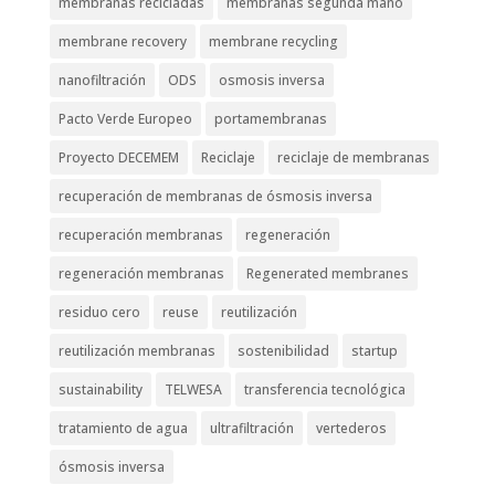
membranas recicladas
membranas segunda mano
membrane recovery
membrane recycling
nanofiltración
ODS
osmosis inversa
Pacto Verde Europeo
portamembranas
Proyecto DECEMEM
Reciclaje
reciclaje de membranas
recuperación de membranas de ósmosis inversa
recuperación membranas
regeneración
regeneración membranas
Regenerated membranes
residuo cero
reuse
reutilización
reutilización membranas
sostenibilidad
startup
sustainability
TELWESA
transferencia tecnológica
tratamiento de agua
ultrafiltración
vertederos
ósmosis inversa