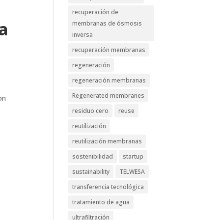
recuperación de
a
membranas de ósmosis
inversa
recuperación membranas
regeneración
regeneración membranas
Regenerated membranes
on
residuo cero
reuse
reutilización
reutilización membranas
sostenibilidad
startup
sustainability
TELWESA
transferencia tecnológica
tratamiento de agua
ultrafiltración