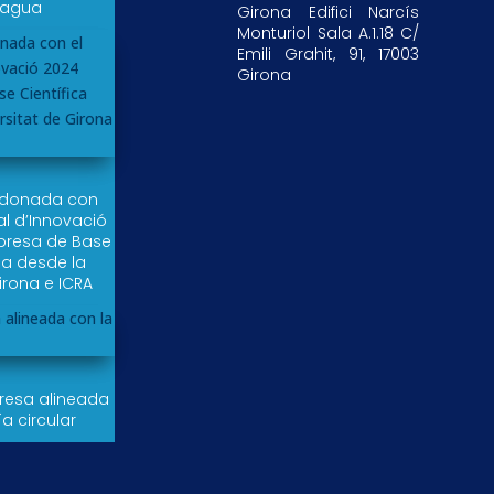
 agua
Girona Edifici Narcís
Monturiol Sala A.1.18 C/
Emili Grahit, 91, 17003
Girona
rdonada con
al d’Innovació
resa de Base
da desde la
irona e ICRA
esa alineada
a circular