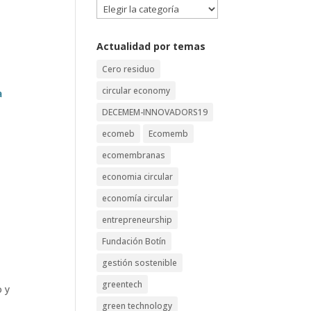
Categorías
Actualidad por temas
Cero residuo
circular economy
DECEMEM-INNOVADORS19
ecomeb
Ecomemb
ecomembranas
e
economia circular
economía circular
entrepreneurship
Fundación Botín
gestión sostenible
greentech
o y
green technology