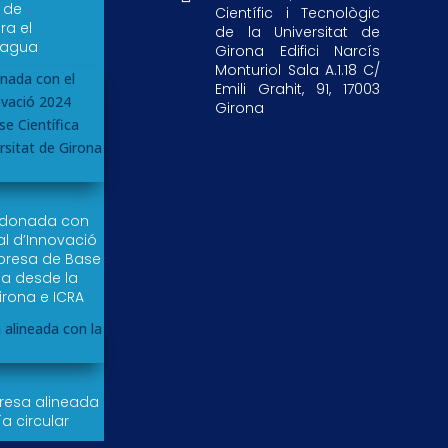
r de
Científic i Tecnològic
a el
de la Universitat de
 agua
Girona Edifici Narcís
Monturiol Sala A.1.18 C/
Emili Grahit, 91, 17003
Girona
rdonada con
al d’Innovació
resa de Base
da desde la
irona e ICRA
esa alineada
a circular