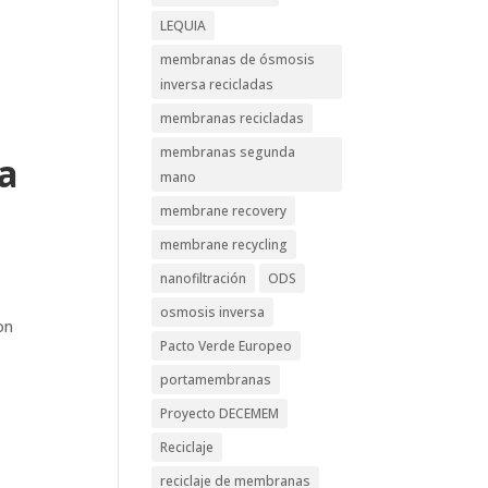
LEQUIA
membranas de ósmosis
inversa recicladas
membranas recicladas
membranas segunda
a
mano
membrane recovery
membrane recycling
nanofiltración
ODS
osmosis inversa
on
Pacto Verde Europeo
portamembranas
Proyecto DECEMEM
Reciclaje
reciclaje de membranas