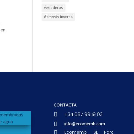
vertederos
ósmosis inversa
o
 en
CONTACTA

+34 687 99 19 03

info@ecomemb.com

Ecomemb, SL Parc