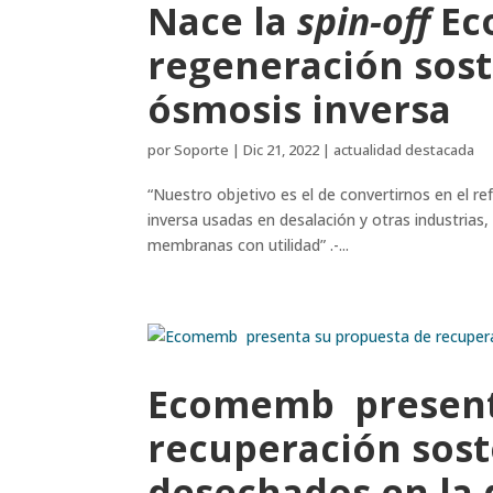
Nace la
spin-off
Ec
regeneración sos
ósmosis inversa
por
Soporte
|
Dic 21, 2022
|
actualidad destacada
“Nuestro objetivo es el de convertirnos en el 
inversa usadas en desalación y otras industrias,
membranas con utilidad” .-...
Ecomemb present
recuperación soste
desechados en la 