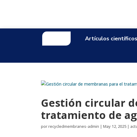
Inicio
Artículos científico
Gestión circular 
tratamiento de a
por
recycledmembranes-admin
|
May 12, 2025
|
act