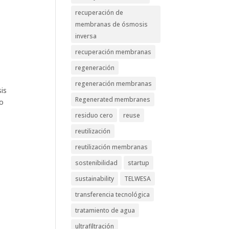
recuperación de
membranas de ósmosis
inversa
recuperación membranas
regeneración
regeneración membranas
sis
Regenerated membranes
ro
residuo cero
reuse
reutilización
reutilización membranas
sostenibilidad
startup
sustainability
TELWESA
transferencia tecnológica
tratamiento de agua
ultrafiltración