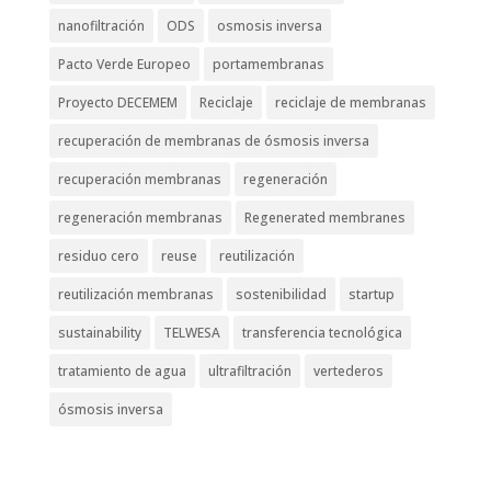
nanofiltración
ODS
osmosis inversa
Pacto Verde Europeo
portamembranas
Proyecto DECEMEM
Reciclaje
reciclaje de membranas
recuperación de membranas de ósmosis inversa
recuperación membranas
regeneración
regeneración membranas
Regenerated membranes
residuo cero
reuse
reutilización
reutilización membranas
sostenibilidad
startup
sustainability
TELWESA
transferencia tecnológica
tratamiento de agua
ultrafiltración
vertederos
ósmosis inversa