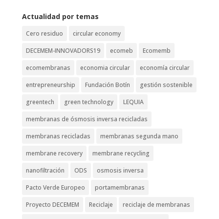
Actualidad por temas
Cero residuo
circular economy
DECEMEM-INNOVADORS19
ecomeb
Ecomemb
ecomembranas
economia circular
economía circular
entrepreneurship
Fundación Botín
gestión sostenible
greentech
green technology
LEQUIA
membranas de ósmosis inversa recicladas
membranas recicladas
membranas segunda mano
membrane recovery
membrane recycling
nanofiltración
ODS
osmosis inversa
Pacto Verde Europeo
portamembranas
Proyecto DECEMEM
Reciclaje
reciclaje de membranas