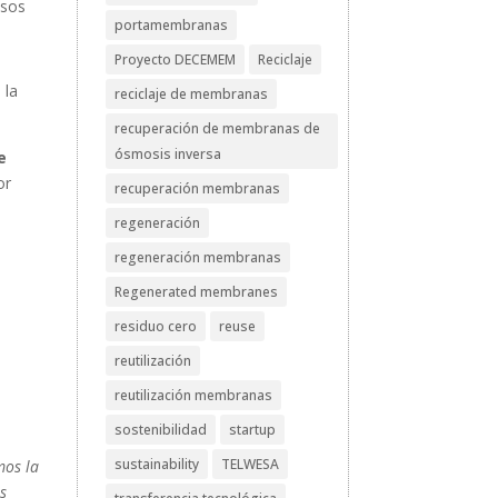
esos
portamembranas
Proyecto DECEMEM
Reciclaje
 la
reciclaje de membranas
recuperación de membranas de
ósmosis inversa
e
or
recuperación membranas
regeneración
regeneración membranas
e
Regenerated membranes
residuo cero
reuse
reutilización
reutilización membranas
sostenibilidad
startup
sustainability
TELWESA
mos la
s