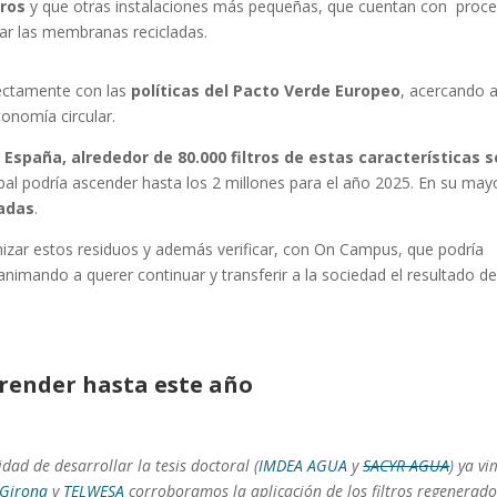
ros
y que otras instalaciones más pequeñas, que cuentan con proc
ar las membranas recicladas.
ectamente con las
políticas del Pacto Verde Europeo
, acercando a
conomía circular.
España, alrededor de 80.000 filtros de estas características s
global podría ascender hasta los 2 millones para el año 2025. En su may
radas
.
mizar estos residuos y además verificar, con On Campus, que podría
imando a querer continuar y transferir a la sociedad el resultado d
ender hasta este año
dad de desarrollar la tesis doctoral (
IMDEA AGUA
y
SACYR AGUA
) ya vi
 Girona
y
TELWESA
corroboramos la aplicación de los filtros regenerado