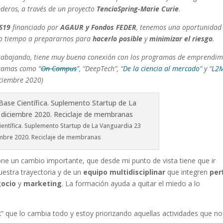
ederos, a través de un proyecto
TencioSpring-Marie Curie
.
S19
financiado por
AGAUR y Fondos FEDER
, tenemos una oportunidad
ro tiempo a prepararnos para
hacerlo posible
y
minimizar el riesgo
.
trabajando, tiene muy buena conexión con los programas de emprendim
gramas como “
On Campus
”, “DeepTech”, “
De la ciencia al mercado
” y “
L2
iciembre 2020)
ientífica. Suplemento Startup de La Vanguardia 23
mbre 2020. Reciclaje de membranas
e un cambio importante, que desde mi punto de vista tiene que ir
stra trayectoria y de un
equipo multidisciplinar
que integren
per
ocio
y
marketing
. La formación ayuda a quitar el miedo a lo
” que lo cambia todo y estoy priorizando aquellas actividades que no