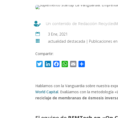

Un contenido de
Redacción Recycled

3 Ene, 2021

actualidad destacada
|
Publicaciones en
Compartir:
Twitter
LinkedIn
Facebook
WhatsApp
Email
Compartir
Hablamos con la Vanguardia sobre nuestra exper
World Capital
.
Evalúamos con la metodología «
reciclaje de membranas de ósmosis invers
El equipo de
REMTech en «
On 