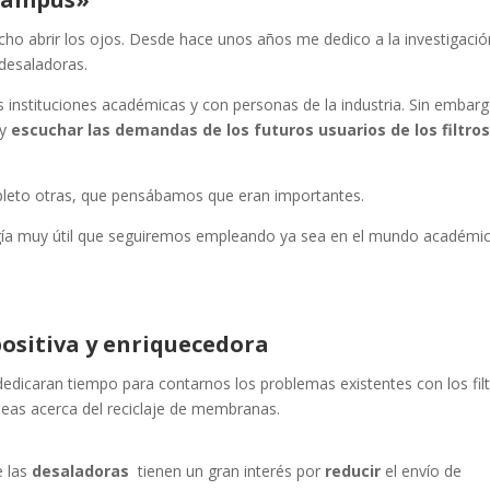
ho abrir los ojos. Desde hace unos años me dedico a la investigació
s desaladoras.
as instituciones académicas y con personas de la industria.
Sin embarg
 y
escuchar las demandas de los futuros usuarios de los filtro
leto otras, que pensábamos que eran importantes.
gía muy útil que seguiremos empleando ya sea en el mundo académic
ositiva y enriquecedora
 dedicaran tiempo para contarnos los problemas existentes con los fil
deas acerca del reciclaje de membranas.
e las
desaladoras
tienen un gran interés por
reducir
el envío de