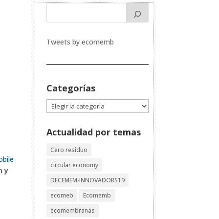
Tweets by ecomemb
Categorías
Categorías
Actualidad por temas
Cero residuo
bile
circular economy
n y
DECEMEM-INNOVADORS19
ecomeb
Ecomemb
ecomembranas