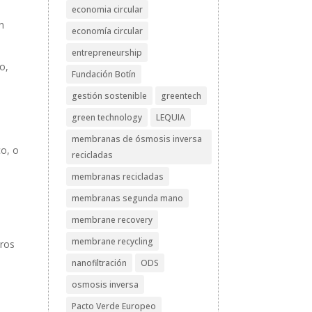
economia circular
n
economía circular
entrepreneurship
o,
Fundación Botín
s
gestión sostenible
greentech
green technology
LEQUIA
membranas de ósmosis inversa
o, o
recicladas
membranas recicladas
membranas segunda mano
membrane recovery
membrane recycling
tros
nanofiltración
ODS
osmosis inversa
Pacto Verde Europeo