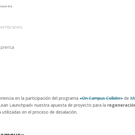
Membranes
 prensa
iencia en la participación del programa
«On Campus Collider»
de
Mo
Lean Launchpad» nuestra apuesta de proyecto para la
regeneració
a
utilizadas en el proceso de desalación.
Campus»