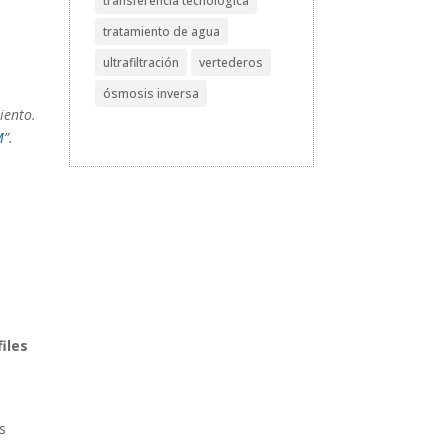
transferencia tecnológica
tratamiento de agua
ultrafiltración
vertederos
ósmosis inversa
iento.
M
”.
files
s