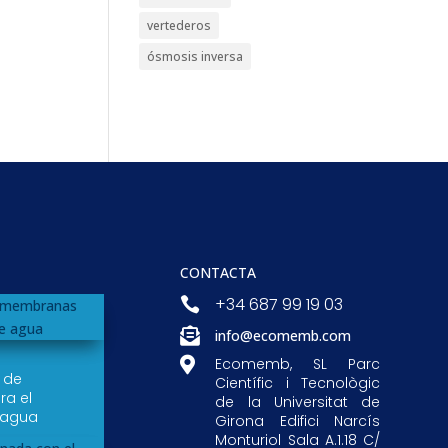
vertederos
ósmosis inversa
CONTACTA
+34 687 99 19 03


info@ecomemb.com

Ecomemb, SL Parc
r de
Científic i Tecnològic
a el
de la Universitat de
 agua
Girona Edifici Narcís
Monturiol Sala A.1.18 C/