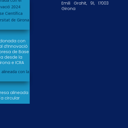
Emili Grahit, 91, 17003
Girona
rdonada con
al d’Innovació
resa de Base
da desde la
irona e ICRA
esa alineada
a circular