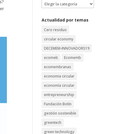
das?
Categorías
er
Actualidad por temas
Cero residuo
circular economy
DECEMEM-INNOVADORS19
ecomeb
Ecomemb
ecomembranas
economia circular
economía circular
entrepreneurship
Fundación Botín
gestión sostenible
greentech
green technology