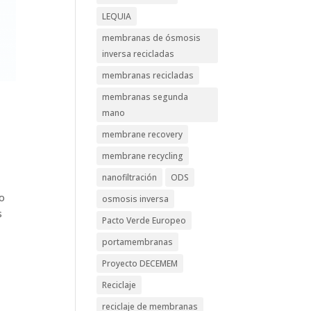
LEQUIA
membranas de ósmosis
inversa recicladas
membranas recicladas
membranas segunda
mano
membrane recovery
membrane recycling
nanofiltración
ODS
no
osmosis inversa
s
Pacto Verde Europeo
portamembranas
Proyecto DECEMEM
Reciclaje
reciclaje de membranas