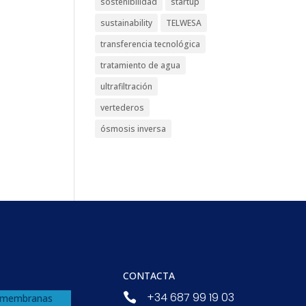
sostenibilidad
startup
sustainability
TELWESA
transferencia tecnológica
tratamiento de agua
ultrafiltración
vertederos
ósmosis inversa
CONTACTA
+34 687 99 19 03
