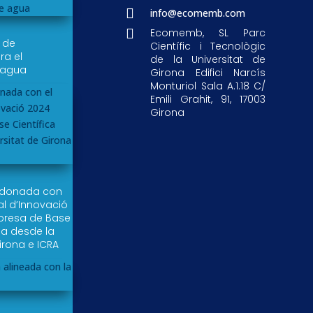

info@ecomemb.com

Ecomemb, SL Parc
r de
Científic i Tecnològic
a el
de la Universitat de
 agua
Girona Edifici Narcís
Monturiol Sala A.1.18 C/
Emili Grahit, 91, 17003
Girona
rdonada con
al d’Innovació
resa de Base
da desde la
irona e ICRA