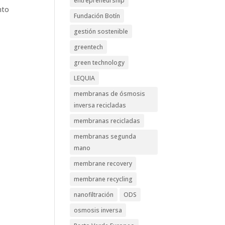
entrepreneurship
nto
Fundación Botín
o
gestión sostenible
greentech
green technology
LEQUIA
membranas de ósmosis
inversa recicladas
membranas recicladas
membranas segunda
mano
membrane recovery
membrane recycling
nanofiltración
ODS
osmosis inversa