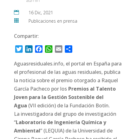
admin

16 Dic, 2021

Publicaciones en prensa
Compartir:
Twitter
LinkedIn
Facebook
WhatsApp
Email
Compartir
Aguasresiduales.info, el
portal en España para
el profesional de las a
guas residuales, publica
la noticia sobre el premio otorgado a Raquel
García Pacheco por los
Premios al Talento
Joven para la Gestión Sostenible del
Agua
(VII edición) de la Fundación Botín.
La investigadora del grupo de investigación
“
Laboratorio de Ingeniería Química y
Ambiental
” (LEQUIA) de la Universidad de
Girona Raquel García Pacheco ha recibido el