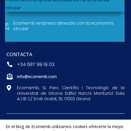
Ecomemb empresa alineada con la economía
circular
CONTACTA
+34 687 99 19 03


info@ecomemb.com

Ecomemb, SL Parc Científic i Tecnològic de la
Universitat de Girona Edifici Narcís Monturiol Sala
A.1.18 C/ Emili Grahit, 91, 17003 Girona
En el blog de Ecomemb utilizamos cookies ofrecerte la mejor
Copyright © 2026 RecycledMembranes. Más de 10 años